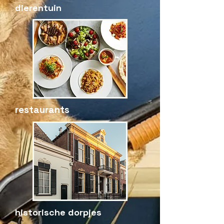
dierentuin
restaurants
historische
dorpjes