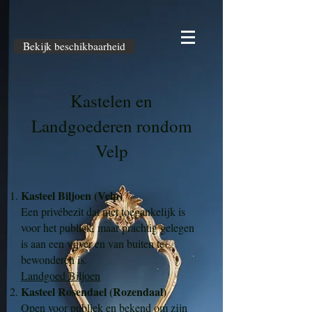
Bekijk beschikbaarheid
Kastelen en
Landgoederen rondom
Velp
Kasteel Biljoen (Velp)
Een privébezit dat niet toegankelijk is
voor het publiek, maar prachtig gelegen
is aan een vijver en van buiten te
bewonderen is.
Landgoed Biljoen
Kasteel Rosendael (Rozendaal)
Open voor publiek en bekend om zijn