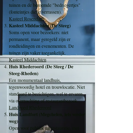
tuinen en de beroemde "bedriegertjes"
(fonteintjes die je verrassen).
Kasteel Rosendael
Kasteel Middachten (De Steeg)
Soms open voor bezoekers: niet
permanent, maar geregeld zijn er
rondleidingen en evenementen. De
tuinen zijn vaker toegankelijk.
Kasteel Middachten
Huis Rhederoord (De Steeg / De
Steeg-Rheden)
Een monumentaal landhuis,
tegenwoordig hotel en trouwlocatie. Niet
standaard te bezichtigen, wel te ervaren
via overnachting of restaurantbezoek.
Landgoed Rhederoord
Huis Landfort (Megchelen, iets verder
weg)
Open voor publiek na restauratie, met