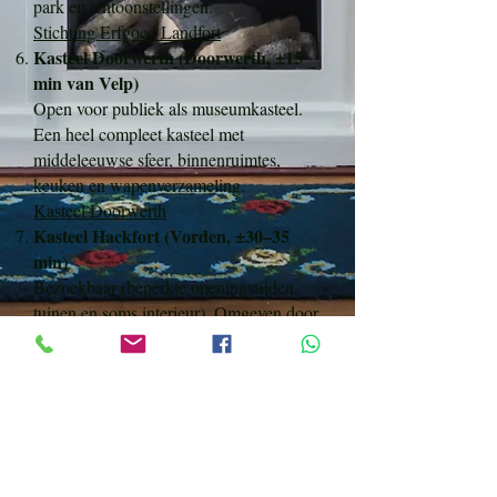
park en tentoonstellingen.
Stichting Erfgoed Landfort
Kasteel Doorwerth (Doorwerth, ±15
min van Velp)
Open voor publiek als museumkasteel.
Een heel compleet kasteel met
middeleeuwse sfeer, binnenruimtes,
keuken en wapenverzameling.
Kasteel Doorwerth
Kasteel Hackfort (Vorden, ±30–35
min)
Bezoekbaar (beperkte openingstijden,
tuinen en soms interieur). Omgeven door
een prachtig landgoed.
Landgoed Hackfort