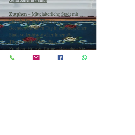
Schloss Middachten
Zutphen
– Mittelalterliche Stadt mit
Innenhöfen und Türmen
Beenden Sie Ihren Tag in Zutphen, einer
Stadt voller historischer Innenhöfe,
Türme und belebter Plätze.
Zutphen: Höfe & Türme - Besuchen Sie
Hansestädte
Anruf oder Whatsapp
0031 6 3841 9395
Folgen Sie uns
© 2022 by Villa Dalenstein