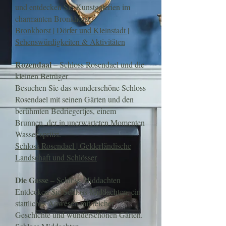
und entdecken Sie Kunstgalerien im
charmanten Bronkhorst.
Bronkhorst | Dörfer und Kleinstadt |
Sehenswürdigkeiten & Aktivitäten
Rozendaal
– Schloss Rosendael und die
kleinen Betrüger
Besuchen Sie das wunderschöne Schloss
Rosendael mit seinen Gärten und den
berühmten Bedriegertjes, einem
Brunnen, der in unerwarteten Momenten
Wasser spritzt.
Schloss Rosendael | Gelderländische
Landschaft und Schlösser
Die Gasse
– Schloss Middachten
Entdecken Sie Schloss Middachten, ein
stattliches Anwesen mit reicher
Geschichte und wunderschönen Gärten.