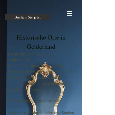
Buchen Sie jetzt
Historische Orte in
Gelderland
Doesburg
– Hansestadt mit
Senfmuseum
Beginnen Sie Ihren Tag mit einem
Brunch in dieser historischen Hansestadt,
die für ihre alten Fassaden und ihr
einzigartiges Senfmuseum bekannt ist.
Doesburg entdecken
Bronkhorst
– Kleinste Stadt der
Niederlande
Schlendern Sie durch malerische Straßen