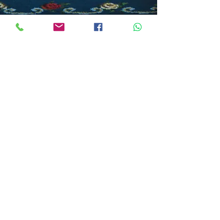
Anruf oder Whatsapp
0031 6 3841 9395
Folgen Sie uns
© 2022 by Villa Dalenstein
Villa Dalenstein
Bed & Breakfast
Kastanjelaan 10
6883 HZ Velp (Gld.)
Nederland
+
31 6 3841 9395
villadalenstein@gmail.com