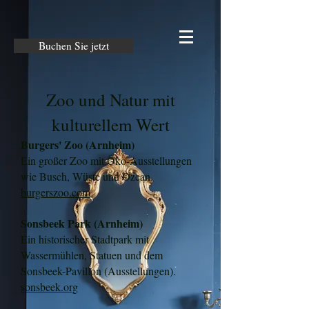
Buchen Sie jetzt
Zoo und Natur mit
kulturellem Wert
Burgers' Zoo (Arnheim)
Ein großer Zoo mit Öko-Ausstellungen
wie Busch, Wüste und Ozean.
burgerszoo.com
Sonsbeek Park (Arnheim)
Ein historischer Stadtpark mit
Wassermühlen, Statuen und dem
Sonsbeek-Pavillon (Ausstellungen).
sonsbeek.org