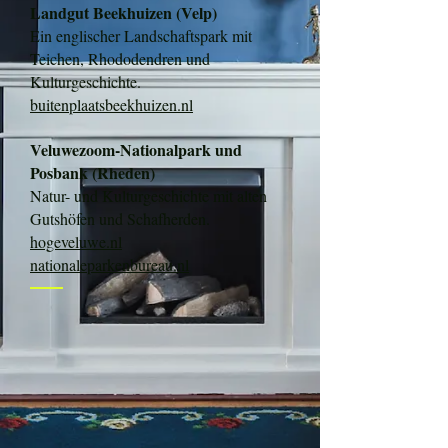
Landgut Beekhuizen (Velp)
Ein englischer Landschaftspark mit
Teichen, Rhododendren und
Kulturgeschichte.
buitenplaatsbeekhuizen.nl
Veluwezoom-Nationalpark und
Posbank (Rheden)
Natur- und Kulturgeschichte mit alten
Gutshöfen und Schafherden.
hogeveluwe.nl
nationaleparkenbureau.nl